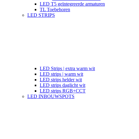
LED T5 geïntegreerde armaturen
TL Toebehoren
LED STRIPS
LED Strips | extra warm wit
LED strips | warm wit
LED strips helder wit
LED strips daglicht wit
LED strips RGB+CCT
LED INBOUWSPOTS