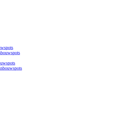
uwspots
nbouwspots
ouwspots
inbouwspots