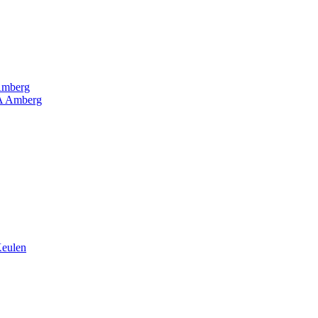
Amberg
RA Amberg
Keulen