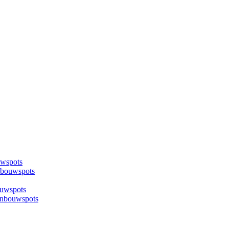
uwspots
nbouwspots
ouwspots
inbouwspots