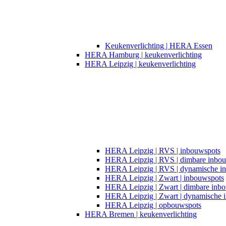
Keukenverlichting | HERA Essen
HERA Hamburg | keukenverlichting
HERA Leipzig | keukenverlichting
HERA Leipzig | RVS | inbouwspots
HERA Leipzig | RVS | dimbare inbo
HERA Leipzig | RVS | dynamische i
HERA Leipzig | Zwart | inbouwspots​
HERA Leipzig | Zwart | dimbare inb
HERA Leipzig | Zwart | dynamische 
HERA Leipzig | opbouwspots
HERA Bremen | keukenverlichting