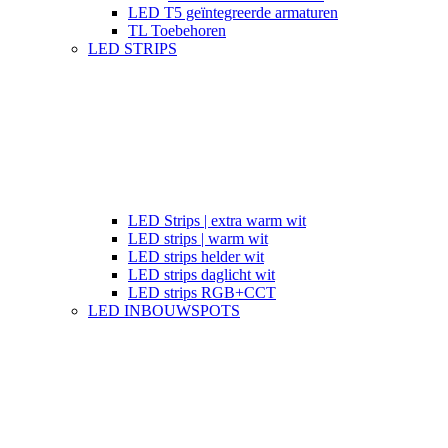
LED T5 geïntegreerde armaturen
TL Toebehoren
LED STRIPS
LED Strips | extra warm wit
LED strips | warm wit
LED strips helder wit
LED strips daglicht wit
LED strips RGB+CCT
LED INBOUWSPOTS