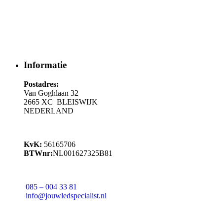
Informatie
Postadres:
Van Goghlaan 32
2665 XC BLEISWIJK
NEDERLAND
KvK:
56165706
BTWnr:
NL001627325B81
085 – 004 33 81
info@jouwledspecialist.nl