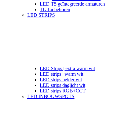
LED T5 geïntegreerde armaturen
TL Toebehoren
LED STRIPS
LED Strips | extra warm wit
LED strips | warm wit
LED strips helder wit
LED strips daglicht wit
LED strips RGB+CCT
LED INBOUWSPOTS