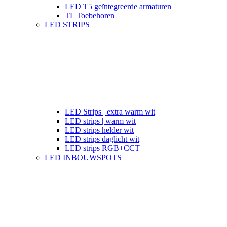
LED T5 geïntegreerde armaturen
TL Toebehoren
LED STRIPS
LED Strips | extra warm wit
LED strips | warm wit
LED strips helder wit
LED strips daglicht wit
LED strips RGB+CCT
LED INBOUWSPOTS