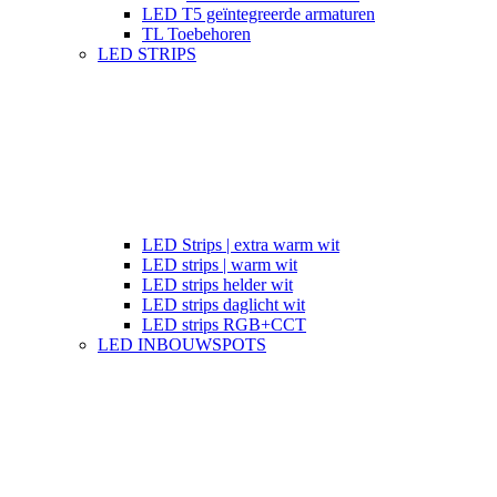
LED T5 geïntegreerde armaturen
TL Toebehoren
LED STRIPS
LED Strips | extra warm wit
LED strips | warm wit
LED strips helder wit
LED strips daglicht wit
LED strips RGB+CCT
LED INBOUWSPOTS