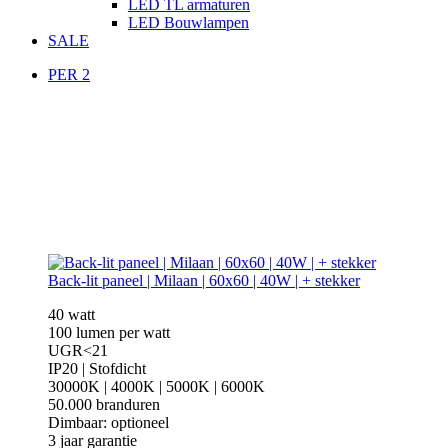
LED TL armaturen
LED Bouwlampen
SALE
PER 2
Back-lit paneel | Milaan | 60x60 | 40W | + stekker
40 watt
100 lumen per watt
UGR<21
IP20 | Stofdicht
30000K | 4000K | 5000K | 6000K
50.000 branduren
Dimbaar: optioneel
3 jaar garantie