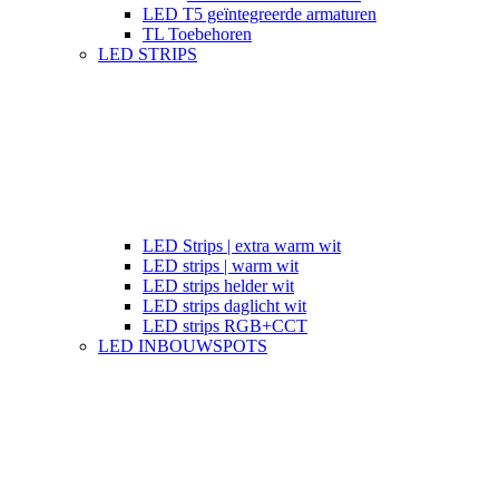
LED T5 geïntegreerde armaturen
TL Toebehoren
LED STRIPS
LED Strips | extra warm wit
LED strips | warm wit
LED strips helder wit
LED strips daglicht wit
LED strips RGB+CCT
LED INBOUWSPOTS