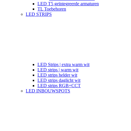
LED T5 geïntegreerde armaturen
TL Toebehoren
LED STRIPS
LED Strips | extra warm wit
LED strips | warm wit
LED strips helder wit
LED strips daglicht wit
LED strips RGB+CCT
LED INBOUWSPOTS