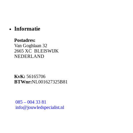
Informatie
Postadres:
Van Goghlaan 32
2665 XC BLEISWIJK
NEDERLAND
KvK:
56165706
BTWnr:
NL001627325B81
085 – 004 33 81
info@jouwledspecialist.nl