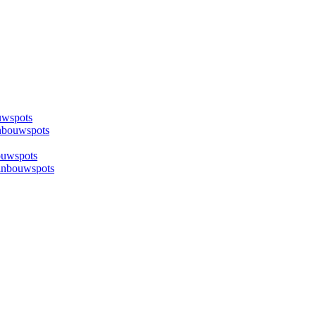
uwspots
nbouwspots
ouwspots
inbouwspots