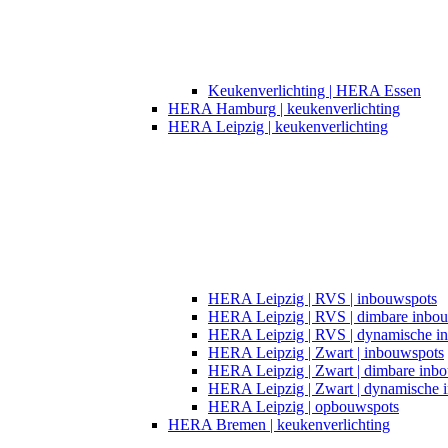
Keukenverlichting | HERA Essen
HERA Hamburg | keukenverlichting
HERA Leipzig | keukenverlichting
HERA Leipzig | RVS | inbouwspots
HERA Leipzig | RVS | dimbare inbo
HERA Leipzig | RVS | dynamische i
HERA Leipzig | Zwart | inbouwspots​
HERA Leipzig | Zwart | dimbare inb
HERA Leipzig | Zwart | dynamische 
HERA Leipzig | opbouwspots
HERA Bremen | keukenverlichting