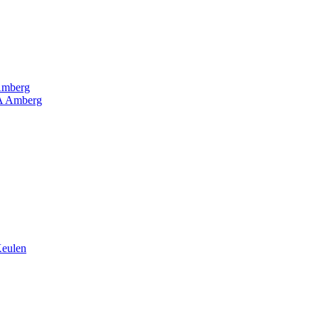
Amberg
RA Amberg
Keulen