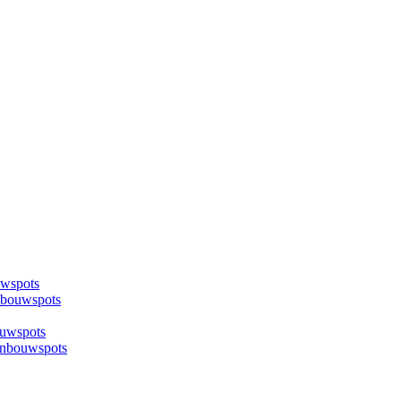
uwspots
nbouwspots
ouwspots
inbouwspots