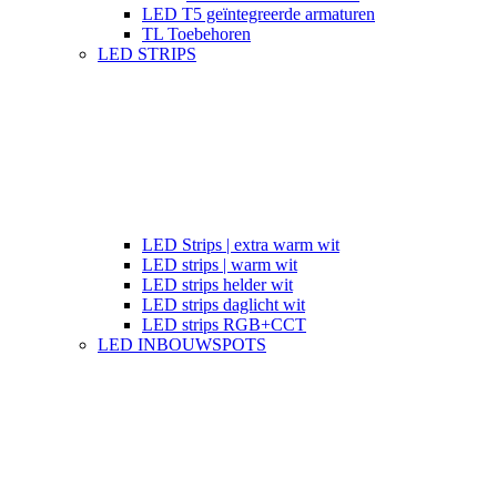
LED T5 geïntegreerde armaturen
TL Toebehoren
LED STRIPS
LED Strips | extra warm wit
LED strips | warm wit
LED strips helder wit
LED strips daglicht wit
LED strips RGB+CCT
LED INBOUWSPOTS