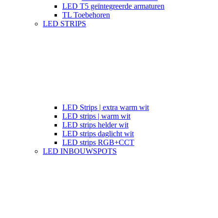
LED T5 geïntegreerde armaturen
TL Toebehoren
LED STRIPS
LED Strips | extra warm wit
LED strips | warm wit
LED strips helder wit
LED strips daglicht wit
LED strips RGB+CCT
LED INBOUWSPOTS