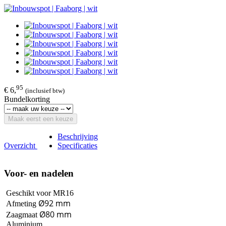
95
€ 6,
(inclusief btw)
Bundelkorting
Maak eerst een keuze
Beschrijving
Overzicht
Specificaties
Voor- en nadelen
Geschikt voor MR16
Ø92 mm
Afmeting
Ø80
mm
Zaagmaat
Aluminium