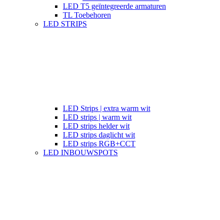
LED T5 geïntegreerde armaturen
TL Toebehoren
LED STRIPS
LED Strips | extra warm wit
LED strips | warm wit
LED strips helder wit
LED strips daglicht wit
LED strips RGB+CCT
LED INBOUWSPOTS