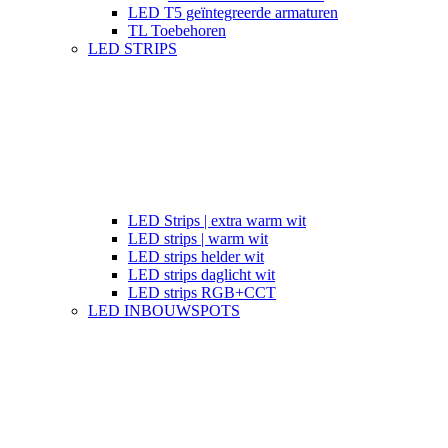
LED T5 geïntegreerde armaturen
TL Toebehoren
LED STRIPS
LED Strips | extra warm wit
LED strips | warm wit
LED strips helder wit
LED strips daglicht wit
LED strips RGB+CCT
LED INBOUWSPOTS