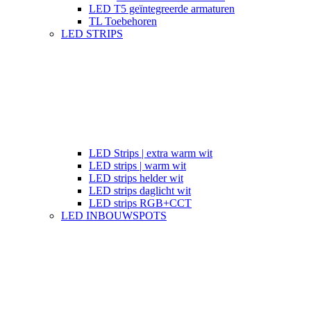
LED T5 geïntegreerde armaturen
TL Toebehoren
LED STRIPS
LED Strips | extra warm wit
LED strips | warm wit
LED strips helder wit
LED strips daglicht wit
LED strips RGB+CCT
LED INBOUWSPOTS