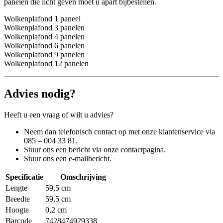
panelen die licht geven moet u apart bijbestellen.
Wolkenplafond 1 paneel
Wolkenplafond 3 panelen
Wolkenplafond 4 panelen
Wolkenplafond 6 panelen
Wolkenplafond 9 panelen
Wolkenplafond 12 panelen
Advies nodig?
Heeft u een vraag of wilt u advies?
Neem dan telefonisch contact op met onze klantenservice via
085 – 004 33 81.
Stuur ons een bericht via onze contactpagina.
Stuur ons een e-mailbericht.
Specificatie
Omschrijving
Lengte
59,5 cm
Breedte
59,5 cm
Hoogte
0,2 cm
Barcode
7428474929338