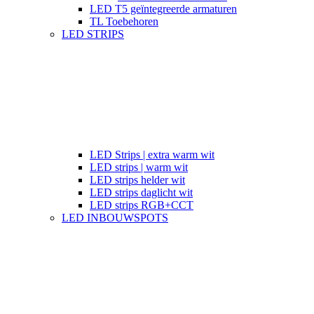
LED T5 geïntegreerde armaturen
TL Toebehoren
LED STRIPS
LED Strips | extra warm wit
LED strips | warm wit
LED strips helder wit
LED strips daglicht wit
LED strips RGB+CCT
LED INBOUWSPOTS